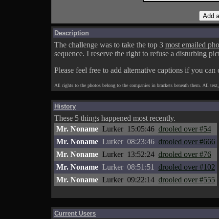
Description
The challenge was to take the top 3
most emailed pho
sequence. I reserve the right to refuse a disturbing pic
Please feel free to add alternative captions if you can
All rights to the photos belong to the companies in brackets beneath them. All tex
History
These 5 things happened most recently.
Mr. Noname
Lurker
15:05:46
drooled over #54
Mr. Noname
Lurker
08:23:46
drooled over #666
Mr. Noname
Lurker
13:52:24
drooled over #76
Mr. Noname
Lurker
08:51:51
drooled over #102
Mr. Noname
Lurker
09:22:14
drooled over #555
Current Users