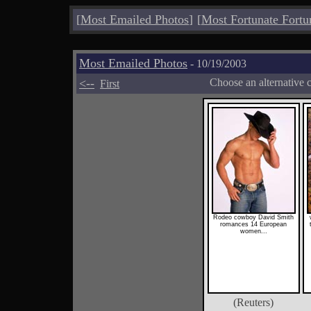
[
Most Emailed Photos
]
[
Most Fortunate Fortu
Most Emailed Photos
- 10/19/2003
<--
Choose an alternative 
First
Rodeo cowboy David Smith
romances 14 European
women...
(Reuters)